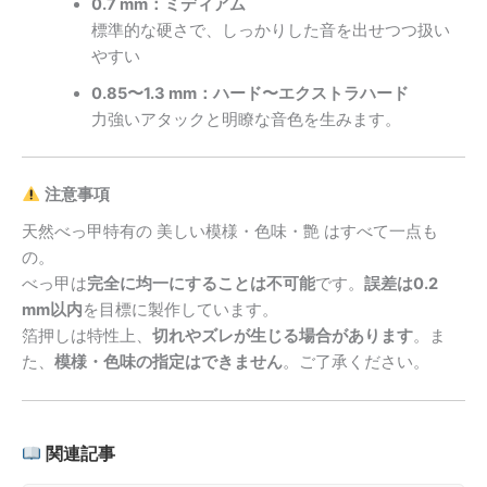
0.7 mm：ミディアム
標準的な硬さで、しっかりした音を出せつつ扱い
やすい
0.85〜1.3 mm：ハード〜エクストラハード
力強いアタックと明瞭な音色を生みます。
注意事項
天然べっ甲特有の 美しい模様・色味・艶 はすべて一点も
の。
べっ甲は
完全に均一にすることは不可能
です。
誤差は0.2
mm以内
を目標に製作しています。
箔押しは特性上、
切れやズレが生じる場合があります
。ま
た、
模様・色味の指定はできません
。ご了承ください。
関連記事