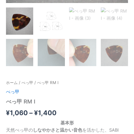
ホーム
/
べっ甲
/ べっ甲 RM I
べっ甲
べっ甲 RM I
価
¥
1,060
–
¥
1,400
格
基本形
天然べっ甲の
しなやかさと温かい音色
を活かした、SABI