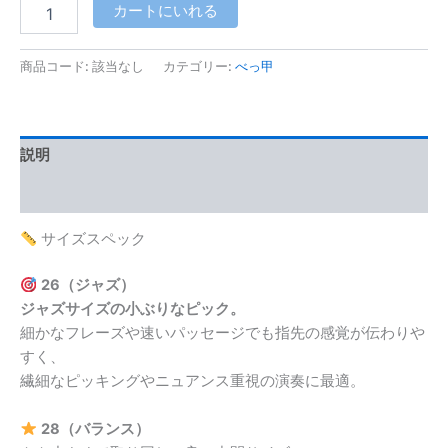
べ
カートにいれる
っ
甲
RM
商品コード:
該当なし
カテゴリー:
べっ甲
I
個
説明
レビュー (0)
サイズスペック
26（ジャズ）
ジャズサイズの小ぶりなピック。
細かなフレーズや速いパッセージでも指先の感覚が伝わりや
すく、
繊細なピッキングやニュアンス重視の演奏に最適。
28（バランス）