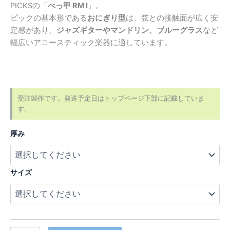
帯:
PICKSの「
べっ甲 RM I
」。
¥1,060
ピックの基本形である
おにぎり型
は、弦との接触面が広く安
定感があり、
ジャズギターやマンドリン、ブルーグラス
など
–
幅広いアコースティック楽器に適しています。
¥1,400
受注製作です。発送予定日はトップページ下部に記載していま
す。
厚み
サイズ