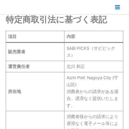
内
容
を
特定商取引法に基づく表記
ス
キ
項目
内容
ッ
プ
SABI P!CKS（サビピック
販売業者
ス）
運営責任者
北川 和正
Aichi Pref. Nagoya City (守
山区)
所在地
消費者からの請求がある場
合、遅滞なく提供いたしま
す。
消費者様からの請求により
遅滞なく電子メール等によ