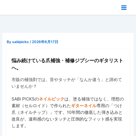
内
容
を
ス
キ
ッ
By
sabipicks
/
2026年6月17日
プ
悩み続けている爪補強・補修ジプシーのギタリスト
へ。
市販の補強剤では、音やタッチが「なんか違う」と諦めて
いませんか？
SABI P!CKSの
ネイルピック
は、塗る補強ではなく、理想の
素材（セルロイド）で作られた
ギターネイル
専用の「つけ
爪（ネイルチップ）」です。10年間の徹底した弾き込みと
改良が、違和感のないタッチと圧倒的なフィット感を実現
します。