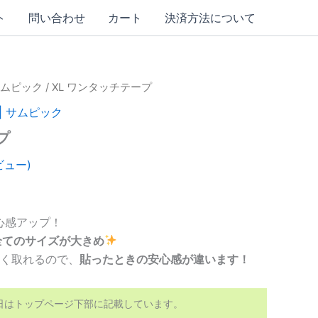
ト
問い合わせ
カート
決済方法について
サムピック
/ XL ワンタッチテープ
| サムピック
プ
ュー)
心感アップ！
全てのサイズが大きめ
く取れるので、
貼ったときの安心感が違います！
460
日はトップページ下部に記載しています。