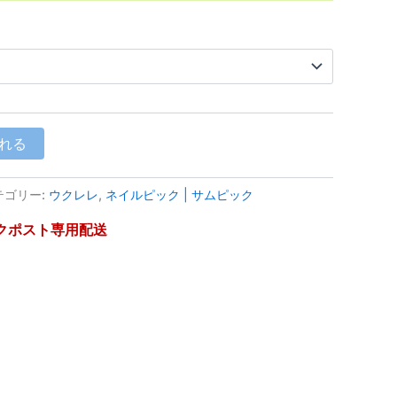
10
れる
テゴリー:
ウクレレ
,
ネイルピック | サムピック
ポスト専用配送