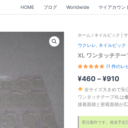
HOME
ブログ
Worldwide
マイアカウン
ホーム
/
ネイルピック | 
ウクレレ
,
ネイルピック 
XL ワンタッチテー
(
1
件のレビ
1
件の利用者
価
¥
460
–
¥
910
評価に基づ
く5段階評
価のうち、
格
全サイズ大きめで安
5.00
点
ワンタッチテープXLは
帯:
接着面積と密着面積が広
¥
–
受注製作です。発送予定