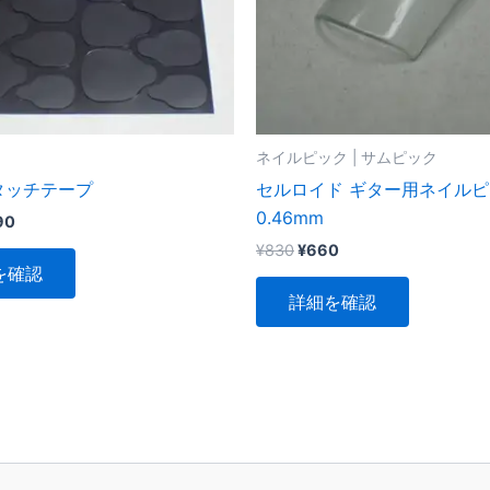
ネイルピック | サムピック
タッチテープ
セルロイド ギター用ネイル
0.46mm
価
90
格
元
現
¥
830
¥
660
こ
帯:
の
在
を確認
¥100
の
こ
価
の
–
詳細を確認
格
価
商
の
¥790
は
格
品
商
¥830
は
に
品
で
¥660
し
で
は
に
た。
す。
複
は
数
複
の
数