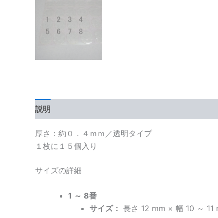
説明
追加情報
レビュー (1)
厚さ：約０．４ｍｍ／透明タイプ
１枚に１５個入り
サイズの詳細
1 ～ 8番
サイズ：
長さ 12 mm × 幅 10 ～ 11