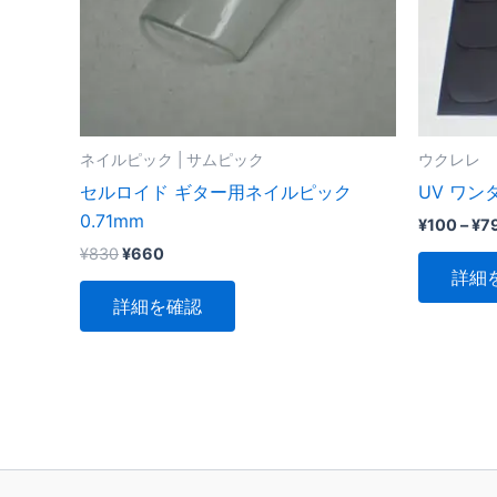
ネイルピック | サムピック
ウクレレ
セルロイド ギター用ネイルピック
UV ワン
0.71mm
¥
100
–
¥
7
元
現
¥
830
¥
660
の
在
詳細
こ
価
の
詳細を確認
格
価
の
は
格
商
¥830
は
品
で
¥660
し
で
に
た。
す。
は
複
数