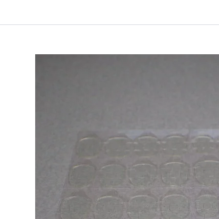
内
容
を
ス
キ
ッ
プ