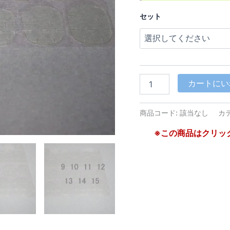
¥9
セット
XL
カートにい
ワ
ン
タ
商品コード:
該当なし
カ
ッ
チ
※この商品はクリック
テ
ー
プ
個