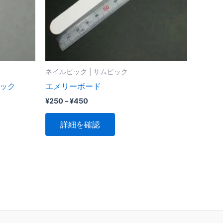
ネイルピック | サムピック
ピック
エメリーボード
価
¥
250
–
¥
450
格
こ
帯:
詳細を確認
¥250
の
–
商
¥450
品
に
は
複
数
の