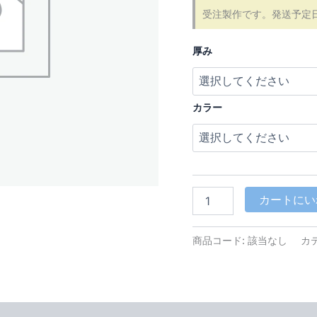
受注製作です。発送予定
厚み
カラー
セ
カートにい
ル
ロ
イ
商品コード:
該当なし
カ
ド
RDT
個