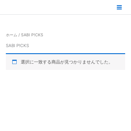
内
容
を
ス
キ
ホーム
/ SABI P!CKS
ッ
プ
SABI P!CKS
選択に一致する商品が見つかりませんでした。