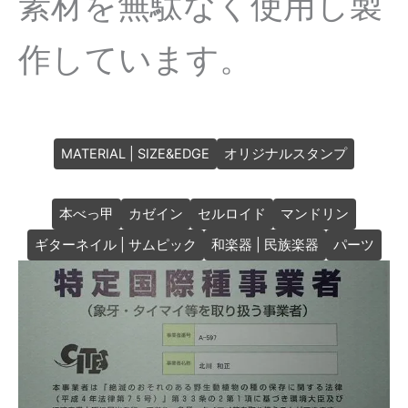
素材を無駄なく使用し製
作しています。
MATERIAL | SIZE&EDGE
オリジナルスタンプ
本べっ甲
カゼイン
セルロイド
マンドリン
ギターネイル | サムピック
和楽器 | 民族楽器
パーツ