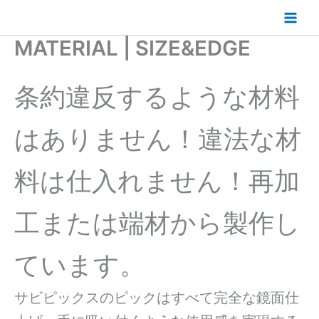
内
容
を
MATERIAL | SIZE&EDGE
ス
キ
条約違反するような材料
ッ
プ
はありません！違法な材
料は仕入れません！再加
工または端材から製作し
ています。
サビピックスのピックはすべて完全な鏡面仕