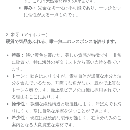
す。これは天然素材ゆえの特性です。
厚み：
完全な均一化は不可能であり、一つひとつ
に個性がある一点ものです。
2. 象牙（アイボリー）
硬質で気品あふれる、唯一無二のレスポンスを誇ります。
特徴：
淡い黄色を帯びた、美しい質感が特徴です。非常
に硬質で、特に海外のギタリストから高い支持を得てい
ます。
トーン：
硬さはありますが、素材自体が適度な水分と油
分を含んでいるため、耳障りな角がない、豊かで上質な
トーンを奏でます。最上級ピアノの白鍵に採用されてい
る理由もここにあります。
操作性：
微細な繊維構造と吸湿性により、汗ばんでも滑
りにくく、常に自然な摩擦を保つことができます。
希少性：
現在は継続的な製作が難しく、在庫分のみのご
案内となる大変貴重な素材です。