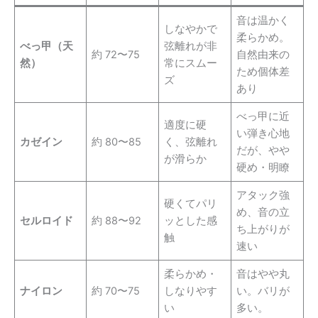
音は温かく
しなやかで
柔らかめ。
べっ甲（天
弦離れが非
約 72〜75
自然由来の
然）
常にスムー
ため個体差
ズ
あり
べっ甲に近
適度に硬
い弾き心地
カゼイン
約 80〜85
く、弦離れ
だが、やや
が滑らか
硬め・明瞭
アタック強
硬くてパリ
め、音の立
セルロイド
約 88〜92
ッとした感
ち上がりが
触
速い
柔らかめ・
音はやや丸
ナイロン
約 70〜75
しなりやす
い。バリが
い
多い。