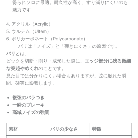
得られソロに最適。耐久性が高く、すり減りにくいのも
魅力です
4. アクリル（Acrylic）
5. ウルテム（Ultem）
6. ポリカーボネート（Polycarbonate）
バリは「ノイズ」と「弾きにくさ」の原因です。
バリ
とは、
ピックを切断・削り・成形した際に、
エッジ部分に残る微細
な突起やめくれ
のことです。
見た目では分かりにくい場合もありますが、弦に触れた瞬
間、確実に影響します。
複弦のバラつき
一瞬のブレーキ
高域ノイズの強調
素材
バリの少なさ
特徴