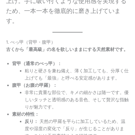
上げ。手に吸い付くような使用感を実現する
ため、一本一本を徹底的に磨き上げていま
す。
1. べっ甲（背甲・腹甲）
古くから「最高級」の名を欲しいままにする天然素材です。
背甲（通常のべっ甲）：
粘りと硬さを兼ね備え、薄く加工しても、分厚く仕
上げても「最強」と呼べる安定感があります。
腹甲（お腹の甲羅）：
非常に貴重な部位で、キメの細かさは随一です。優
しいタッチと透明感のある音色、そして贅沢な指触
りが魅力です。
素材の特性：
反り：
天然の甲羅を平らに加工しているため、温
度や湿度の変化で「反り」が生じることがありま