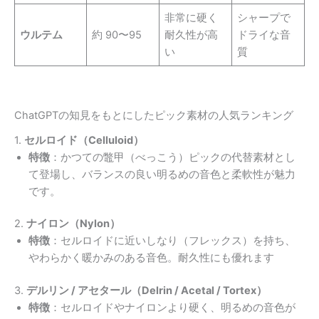
非常に硬く
シャープで
ウルテム
約 90〜95
耐久性が高
ドライな音
い
質
ChatGPTの知見をもとにしたピック素材の人気ランキング
1.
セルロイド（Celluloid）
特徴
：かつての鼈甲（べっこう）ピックの代替素材とし
て登場し、バランスの良い明るめの音色と柔軟性が魅力
です。
2.
ナイロン（Nylon）
特徴
：セルロイドに近いしなり（フレックス）を持ち、
やわらかく暖かみのある音色。耐久性にも優れます
3.
デルリン / アセタール（Delrin / Acetal / Tortex）
特徴
：セルロイドやナイロンより硬く、明るめの音色が