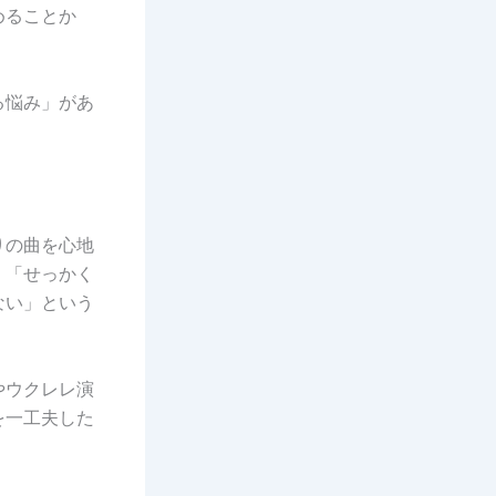
めることか
る悩み」があ
りの曲を心地
。「せっかく
ない」という
やウクレレ演
を一工夫した