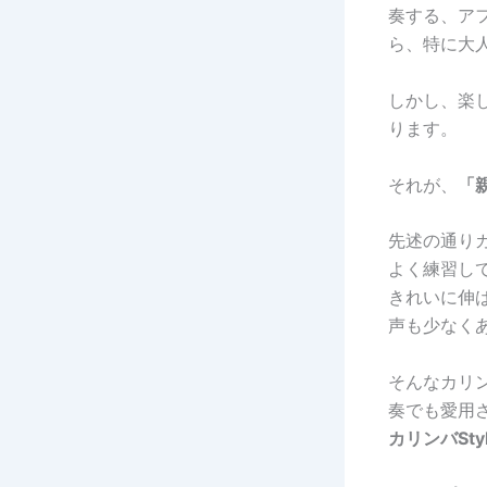
奏する、ア
ら、特に大
しかし、楽
ります。
それが、
「
先述の通り
よく練習し
きれいに伸
声も少なく
そんなカリ
奏でも愛用
カリンバSty