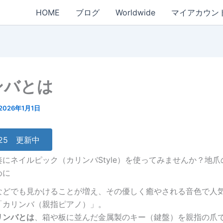
HOME
ブログ
Worldwide
マイアカウン
ンバとは
2026年1月1日
6/25 更新中
にネイルピック（カリンバStyle）を使ってみませんか？地
めに
Sなどでも見かけることが増え、その優しく癒やされる音色で人
「カリンバ（親指ピアノ）」。
リンバとは
、箱や板に並んだ金属製のキー（鍵盤）を親指の爪