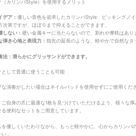
（カリンバStyle）を使用するメリット
イデア：
優しい音色を追求したカリンバStyle ピッキングノ
方次第ですが、ほぼ０まで抑えることができます。
壊しない：
硬い金属キーに当たらないので、割れや摩耗はあり
な弾き心地と表現力：
指先の延長のような、軽やかで自然なタ
奏法：滑らかにグリッサンドができます。
クとして普通に使うことも可能
ブな演奏がしたい場合はネイルパッドを使用せずにご使用くだ
、ご自身の爪に最適な1枚を見つけていただけるよう、様々な厚
せる便利なセットをご用意しています。
爪を優しくいたわりながら、もっと軽やかに、心からカリンバ
たい」