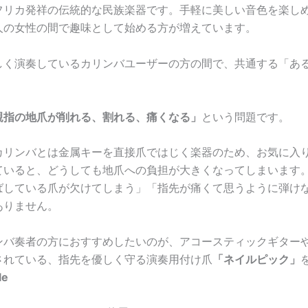
フリカ発祥の伝統的な民族楽器です。手軽に美しい音色を楽し
人の女性の間で趣味として始める方が増えています。
しく演奏しているカリンバユーザーの方の間で、共通する「あ
親指の地爪が削れる、割れる、痛くなる」
という問題です。
カリンバとは金属キーを直接爪ではじく楽器のため、お気に入
ていると、どうしても地爪への負担が大きくなってしまいます
ばしている爪が欠けてしまう」「指先が痛くて思うように弾け
ありません。
ンバ奏者の方におすすめしたいのが、アコースティックギター
されている、指先を優しく守る演奏用付け爪
「ネイルピック」
le