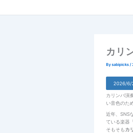
内
容
を
ス
キ
ッ
カリ
プ
By
sabipicks
/
2026/
カリンバ演奏
い音色のた
近年、SN
ている楽器
そもそも
カ